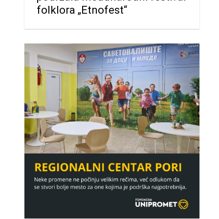
folklora „Etnofest“