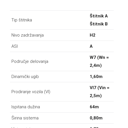
Štitnik A
Tip štitnika
Štitnik B
Nivo zadržavanja
H2
ASI
A
W7 (Wn =
Područje delovanja
2,4m)
Dinamički ugib
1,60m
VI7 (Vin =
Prodiranje vozila (VI)
2,5m)
Ispitana dužina
64m
Širina sistema
0,80m