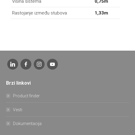
Visina sistema
0,75m
Rastojanje između stubova
1,33m
Brzi linkovi
Product finder
Vesti
Dokumentacija