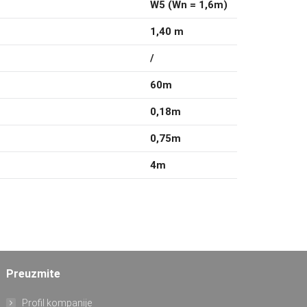
W5 (Wn = 1,6m)
1,40 m
/
60m
0,18m
0,75m
4m
Preuzmite
Profil kompanije