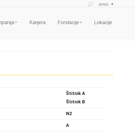
Search:
SRPSKI
panija
Karijera
Fondacije
Lokacije
Štitnik A
Štitnik B
N2
A