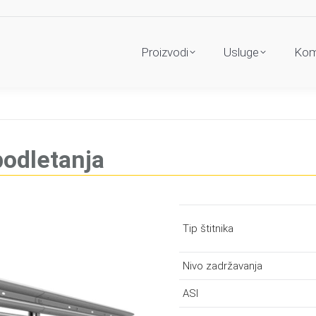
Proizvodi
Usluge
Kom
podletanja
Tip štitnika
Nivo zadržavanja
ASI