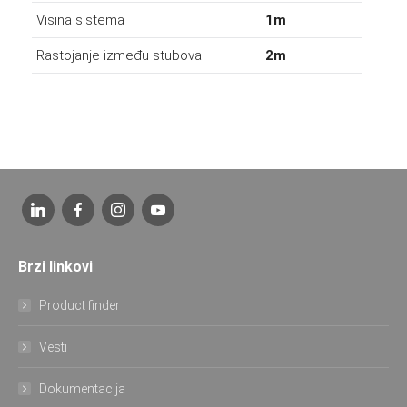
Visina sistema
1m
Rastojanje između stubova
2m
Brzi linkovi
Product finder
Vesti
Dokumentacija