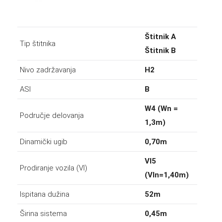
Štitnik A
Tip štitnika
Štitnik B
Nivo zadržavanja
H2
ASI
B
W4 (Wn =
Područje delovanja
1,3m)
Dinamički ugib
0,70m
VI5
Prodiranje vozila (VI)
(VIn=1,40m)
Ispitana dužina
52m
Širina sistema
0,45m