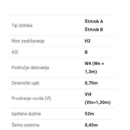
Štitnik A
Tip štitnika
Štitnik B
Nivo zadržavanja
H2
ASI
B
W4 (Wn =
Područje delovanja
1,3m)
Dinamički ugib
0,70m
VI4
Prodiranje vozila (VI)
(VIn=1,30m)
Ispitana dužina
52m
Širina sistema
0,45m