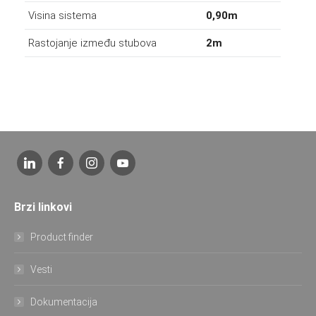
Visina sistema
0,90m
Rastojanje između stubova
2m
Brzi linkovi
Product finder
Vesti
Dokumentacija