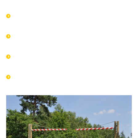
povreda i oštećenja bicikala.
Modularni dizajn i fabričko pre‑montiranje skraćuju vreme
ugradnje do 40 % u odnosu na tradicionalna rešenja.
Minimalno održavanje: periodična vizuelna provera i
eventualno lokalno brušenje i premazivanje.
Mogućnost ugradnje retroreflektivnih traka klase 2 za
bolju noćnu vidljivost.
Potpuna reciklaža nakon životnog ciklusa, bez gubitka
performansi materijala