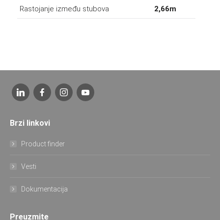
Rastojanje između stubova
2,66m
Brzi linkovi
Product finder
Vesti
Dokumentacija
Preuzmite