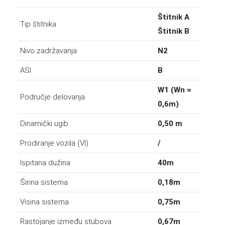
Štitnik A
Tip štitnika
Štitnik B
Nivo zadržavanja
N2
ASI
B
W1 (Wn =
Područje delovanja
0,6m)
Dinamički ugib
0,50 m
Prodiranje vozila (VI)
/
Ispitana dužina
40m
Širina sistema
0,18m
Visina sistema
0,75m
Rastojanje između stubova
0,67m