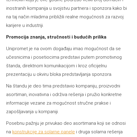
inostranih kompanija u svojstvu partnera i sponzora kako bi
na taj način mladima približili realne mogućnosti za razvoj
karijere u industriji.
Promocija znanja, stručnosti i budućih prilika
Unipromet je na ovom događaju imao mogućnost da se
učesnicima i posetiocima predstavi putem promotivnog
štanda, direktnom komunikacijom i kroz oficijelnu
prezentaciju u okviru bloka predstavljanja sponzora.
Na štandu je deo tima predstavio kompaniju, proizvodni
asortiman, inovativna i održiva rešenja i pružio konkretne
informacije vezane za mogućnost stručne prakse i
zapošljavanja u kompaniji.
Posebnu pažnju je privukao deo asortimana koji se odnosi
na
konstrukcije za solarne panele
i druga solarna rešenja