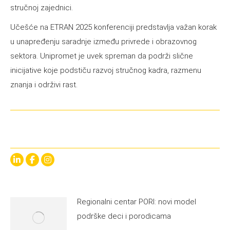
stručnoj zajednici.
Učešće na ETRAN 2025 konferenciji predstavlja važan korak
u unapređenju saradnje između privrede i obrazovnog
sektora. Unipromet je uvek spreman da podrži slične
inicijative koje podstiču razvoj stručnog kadra, razmenu
znanja i održivi rast.
Linkedin
Facebook
Instagram
Regionalni centar PORI: novi model
podrške deci i porodicama