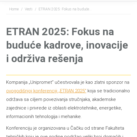
You are here:
Home
Vesti
ETRAN 2025: Fokus na buduće…
ETRAN 2025: Fokus na
buduće kadrove, inovacije
i održiva rešenja
Kompanija „Unipromet“ učestvovala je kao zlatni sponzor na
ovogodišnjoj konferenciji „ETRAN 2025“
koja se tradicionalno
održava sa ciljem povezivanja stručnjaka, akademske
zajednice i privrede iz oblasti elektrotehnike, energetike,
informacionih tehnologija i mehanike.
Konferenciju je organizovana u Čačku od strane Fakulteta
tehničkih koju je ove godine podržao veliki broj domaćih i