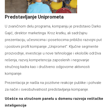
Predstavljanje Uniprometa
U zvaničnom delu programa, kompaniju je predstavio Darko
Gajić, direktor marketinga. Kroz kratku, ali sadržajnu
prezentaciju, učesnicima i posetiocima približio razvojni put
i poslovni profil kompanije „Unipromet“. Ključne segmente
proizvodnje, investicije u nove tehnologije i ekološki održiva
rešenja, razvoj kompetencija zaposlenih i negovanje
stručnog kadra kao i društveno odgovorne aktivnosti
kompanije.
Prezentacija je naišla na pozitivne reakcije publike i pohvale
za način i sveobuhvatnost predstavljanja kompanije.
Učešće na stručnom panelu u domenu razvoja veštačke
inteligencije