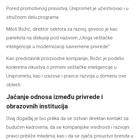
Pored promotivnog prisustva, Unipromet je učestvovao i u
stručnom delu programa.
Miloš Božić, direktor sektora za razvoj, govorio je kao
panelista na diskusiji pod nazivom „Uloga veštačke
inteligencije u modernizaciji savremene privrede“.
Kao predstavnik proizvodne kompanije, Božić je podelio
konkretna iskustva o primeni veštačke inteligencije u
Uniprometu, kao i izazove i pravce razvoja u domenu ove
oblasti.
Jačanje odnosa između privrede i
obrazovnih institucija
Ovaj događaj je bio prilika da se ostvari direktan kontakt sa
budućim kadrovima, da se kompanijske vrednosti i razvojni
pravci približe mladima, kao i da se ojača prisustvo brenda u