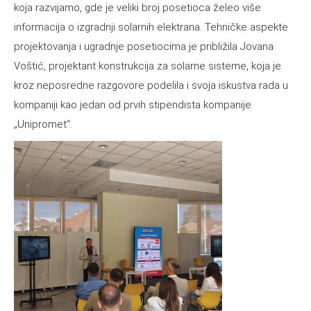
koja razvijamo, gde je veliki broj posetioca želeo više
informacija o izgradnji solarnih elektrana. Tehničke aspekte
projektovanja i ugradnje posetiocima je približila Jovana
Voštić, projektant konstrukcija za solarne sisteme, koja je
kroz neposredne razgovore podelila i svoja iskustva rada u
kompaniji kao jedan od prvih stipendista kompanije
„Unipromet“.