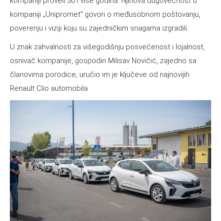
kompaniji proveli 30 i više godina. Njihova dugovečnost u
kompaniji „Unipromet“ govori o međusobnom poštovanju,
poverenju i viziji koju su zajedničkim snagama izgradili.
U znak zahvalnosti za višegodišnju posvećenost i lojalnost,
osnivač kompanije, gospodin Milisav Novičić, zajedno sa
članovima porodice, uručio im je ključeve od najnovijih
Renault Clio automobila.