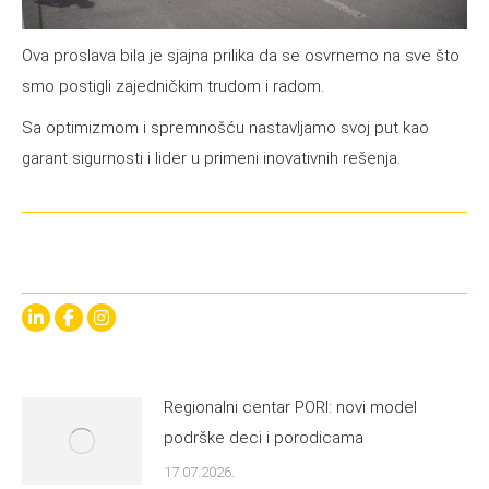
Ova proslava bila je sjajna prilika da se osvrnemo na sve što
smo postigli zajedničkim trudom i radom.
Sa optimizmom i spremnošću nastavljamo svoj put kao
garant sigurnosti i lider u primeni inovativnih rešenja.
Linkedin
Facebook
Instagram
Regionalni centar PORI: novi model
podrške deci i porodicama
17.07.2026.