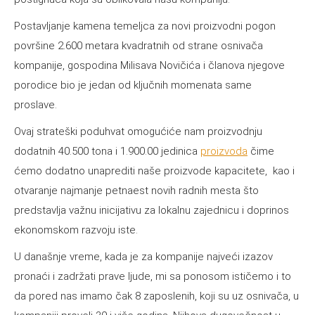
Postavljanje kamena temeljca za novi proizvodni pogon
površine 2.600 metara kvadratnih od strane osnivača
kompanije, gospodina Milisava Novičića i članova njegove
porodice bio je jedan od ključnih momenata same
proslave.
Ovaj strateški poduhvat omogućiće nam proizvodnju
dodatnih 40.500 tona i 1.900.00 jedinica
proizvoda
čime
ćemo dodatno unaprediti naše proizvode kapacitete, kao i
otvaranje najmanje petnaest novih radnih mesta što
predstavlja važnu inicijativu za lokalnu zajednicu i doprinos
ekonomskom razvoju iste.
U današnje vreme, kada je za kompanije najveći izazov
pronaći i zadržati prave ljude, mi sa ponosom ističemo i to
da pored nas imamo čak 8 zaposlenih, koji su uz osnivača, u