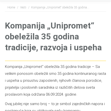
You are here:
Home
Vesti
Kompanija „Unipromet“ obeležila 35 godina…
Kompanija „Unipromet“
obeležila 35 godina
tradicije, razvoja i uspeha
Kompanija „Unipromet“ obeležila 35 godina tradicije – Sa
velikim ponosom obeležili smo 35 godina kontinuiranog rasta
i uspeha u prisustvu zaposlenih, njihovih članova porodice,
prijatelja i poslovnih saradnika iz različitih delova sveta
proslavom koja održana 06.09.2024. godine.
Ovaj jubilej nije samo broj – to je simbol zajedničkih napora i
postignuća koja su oblikovala našu kompaniju.