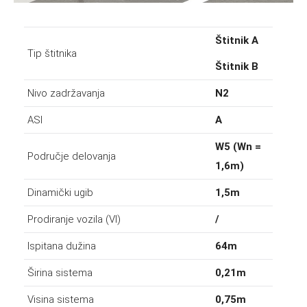
Štitnik A
Tip štitnika
Štitnik B
Nivo zadržavanja
N2
ASI
A
W5 (Wn =
Područje delovanja
1,6m)
Dinamički ugib
1,5m
Prodiranje vozila (VI)
/
Ispitana dužina
64m
Širina sistema
0,21m
Visina sistema
0,75m