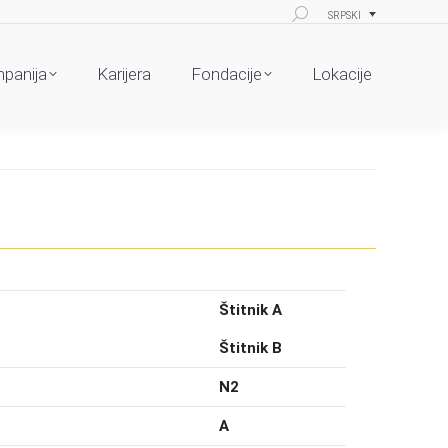
Search:
SRPSKI
panija
Karijera
Fondacije
Lokacije
Štitnik A
Štitnik B
N2
A